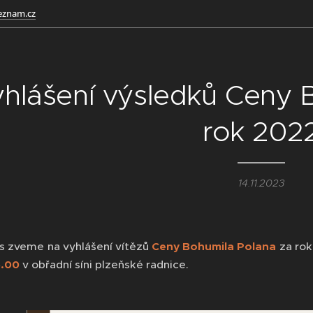
eznam.cz
hlášení výsledků Ceny 
rok 202
14.11.2023
s zveme na vyhlášení vítězů
Ceny Bohumila Polana
za rok
6.00
v obřadní síni plzeňské radnice.