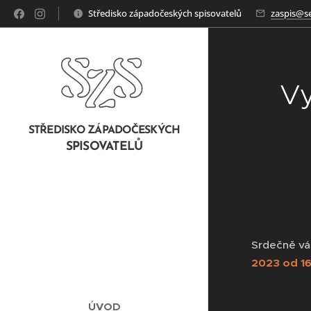
Středisko západočeských spisovatelů
zaspis@s
Vy
STŘEDISKO ZÁPADOČESKÝCH
SPISOVATELŮ
Srdečně vá
2023 od 1
ÚVOD