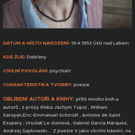
DATUM A MÍSTO NAROZENÍ:
19.4.1953 Ústí nad Labem
KDE ŽIJE:
Dobřany
CIVILNÍ POVOLÁNÍ:
psychiatr
CHARAKTERISTIKA TVORBY:
poezie
OBLÍBENÍ AUTOŘI A KNIHY:
příliš mnoho knih a
autorů , z prózy třeba Jáchym Topol , William
Saroyan,Eric-Emmanuel Schmidt , Antoine de Saint
Exupery , UrsulaK.Le Guinová , Gabriel García Márquez,
Andrzej Sapkowski... Z poezie V jako všichni básníci, na