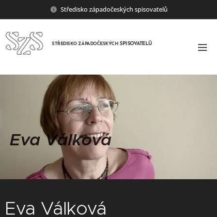
Středisko západočeských spisovatelů
SPISOVATELŮ
STŘEDISKO ZÁPADOČESKÝCH
Eva Válková
Eva Válková