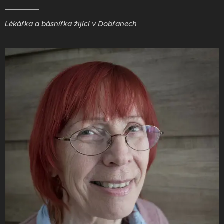
Lékářka a básnířka žijící v Dobřanech