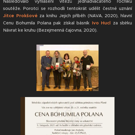
Následovalo vyhlášení vítězů jednadvacátého ročníku
soutěže. Porotci se rozhodli tentokrát udělit čestné uznání
Jitce Prokšové
za knihu Jejich příběh (NAVA, 2020), hlavní
Cenu Bohumila Polana pak získal básník
Ivo Hucl
za sbírku
Návrat ke kruhu (Bezejmenná čajovna, 2020).