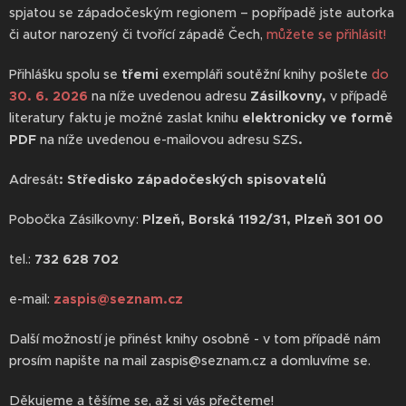
spjatou se západočeským regionem – popřípadě jste autorka
či autor narozený či tvořící západě Čech,
můžete se přihlásit!
Přihlášku spolu se
třemi
exempláři soutěžní knihy pošlete
do
30. 6. 2026
na níže uvedenou adresu
Zásilkovny,
v případě
literatury faktu je možné zaslat knihu
elektronicky ve formě
PDF
na níže uvedenou e-mailovou adresu SZS
.
Adresát
: Středisko západočeských spisovatelů
Pobočka Zásilkovny:
Plzeň, Borská 1192/31,
Plzeň 301 00
tel.:
732 628 702
e-mail:
zaspis@seznam.cz
Další možností je přinést knihy osobně - v tom případě nám
prosím napište na mail zaspis@seznam.cz a domluvíme se.
Děkujeme a těšíme se, až si vás přečteme!