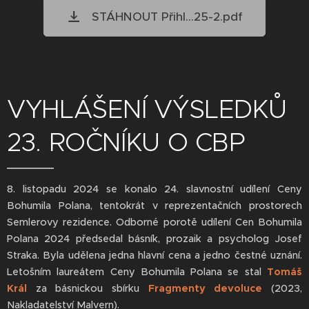
STÁHNOUT Přihl...25-2.pdf
VYHLÁŠENÍ VÝSLEDKŮ
23. ROČNÍKU O CBP
8. listopadu 2024 se konalo 24. slavnostní udílení Ceny
Bohumila Polana, tentokrát v reprezentačních prostorech
Semlerovy rezidence. Odborné porotě udílení Cen Bohumila
Polana 2024 předsedal básník, prozaik a psycholog Josef
Straka. Byla udělena jedna hlavní cena a jedno čestné uznání.
Letošním laureátem Ceny Bohumila Polana se stal
Tomáš
Král
za básnickou sbírku
Fragmenty devoluce
(2023,
Nakladatelství Malvern).