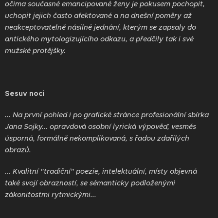
očima současné emancipované ženy je pokusem pochopit,
uchopit jejich často afektované a na dnešní poměry až
neakceptovatelně násilné jednání, kterým se zapsaly do
antického mytologizujícího odkazu, a předčily tak i své
mužské protějšky.
Sesuv noci
... Na první pohled i po grafické stránce profesionální sbírka
Jana Sojky... opravdová osobní lyrická výpověď, vesměs
úsporná, formálně nekomplikovaná, s řadou zdařilých
obrazů.
... Kvalitní "tradiční" poezie, intelektuální, místy objevná
také svojí obrazností, se sémanticky podloženými
zákonitostmi rytmickými...