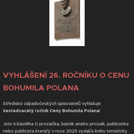
VYHLÁŠENÍ 26. ROČNÍKU O CENU
BOHUMILA POLANA
Středisko západočeských spisovatelů vyhlašuje
šestadvacátý ročník Ceny Bohumila Polana
!
Jste-li básnířka či prozaička, básník anebo prozaik, publicistka
nebo publicista která/ý v roce 2025 vydal/a knihu tematicky