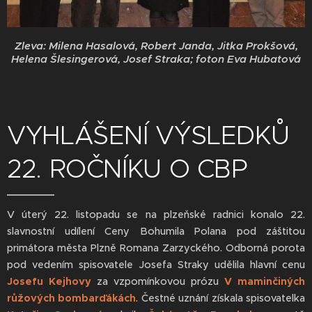
Zleva: Milena Hasalová, Robert Janda, Jitka Prokšová,
Helena Šlesingerová, Josef Straka; foton Eva Hubatová
VYHLÁŠENÍ VÝSLEDKŮ
22. ROČNÍKU O CBP
V úterý 22. listopadu se na plzeňské radnici konalo 22.
slavnostní udílení Ceny Bohumila Polana pod záštitou
primátora města Plzně Romana Zarzyckého. Odborná porota
pod vedením spisovatele Josefa Straky udělila hlavní cenu
Josefu Kejhovy
za vzpomínkovou prózu
V maminčiných
růžových bombarďákách
. Čestné uznání získala spisovatelka