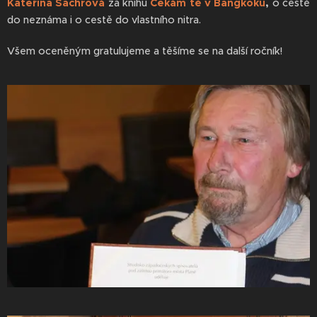
Kateřina Sachrová
za knihu
Čekám tě v Bangkoku
,
o cestě
do neznáma i o cestě do vlastního nitra.
Všem oceněným gratulujeme a těšíme se na další ročník!