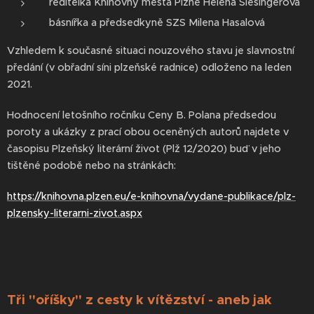
ředitelka Knihovny města Plzně Helena Šlesingerová
básnířka a předsedkyně SZS Milena Hasalová
Vzhledem k současné situaci nouzového stavu je slavnostní
předání (v obřadní síni plzeňské radnice) odloženo na leden
2021.
Hodnocení letošního ročníku Ceny B. Polana předsedou
poroty a ukázky z prací obou oceněných autorů najdete v
časopisu Plzeňský literární život (Plž 12/2020) buď v jeho
tištěné podobě nebo na stránkách:
https://knihovna.plzen.eu/e-knihovna/vydane-publikace/plz-
plzensky-literarni-zivot.aspx
Tři "oříšky" z cesty k vítězství - aneb jak