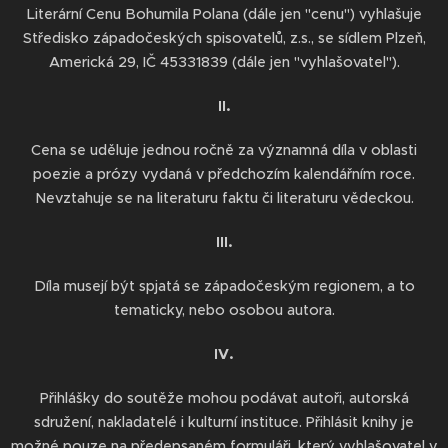
Literární Cenu Bohumila Polana (dále jen "cenu") vyhlašuje
Středisko západočeských spisovatelů, z.s., se sídlem Plzeň,
Americká 29, IČ 45331839 (dále jen "vyhlašovatel").
II.
Cena se uděluje jednou ročně za významná díla v oblasti
poezie a prózy vydaná v předchozím kalendářním roce.
Nevztahuje se na literaturu faktu či literaturu vědeckou.
III.
Díla musejí být spjatá se západočeským regionem, a to
tematicky, nebo osobou autora.
IV.
Přihlášky do soutěže mohou podávat autoři, autorská
sdružení, nakladatelé i kulturní instituce. Přihlásit knihy je
možné pouze na předepsaném formuláři, který vyhlašovatel v