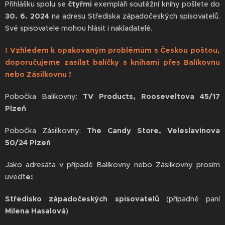
Přihlášku spolu se
čtyřmi
exempláři soutěžní knihy pošlete do
30. 6. 2024
na adresu Střediska západočeských spisovatelů.
Své spisovatele mohou hlásit i nakladatelé.
!
Vzhledem k opakovaným problémům s Českou poštou,
doporučujeme zasílat balíčky s knihami přes Balíkovnu
nebo Zásilkovnu !
Pobočka Balíkovny:
TV Products, Rooseveltova 45/17
Plzeň
Pobočka Zásilkovny:
The Candy Store, Veleslavínova
50/24 Plzeň
Jako adresáta v případě Balíkovny nebo Zásilkovny prosím
uveďt
e:
Středisko západočeských spisovatelů
(případně paní
Milena Hasalová
)