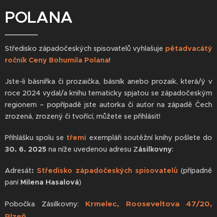
POLANA
Středisko západočeských spisovatelů vyhlašuje
pětadvacátý
ročník Ceny Bohumila Polana
!
Jste-li básnířka či prozaička, básník anebo prozaik, která/ý v
roce 2024 vydal/a knihu tematicky spjatou se západočeským
regionem – popřípadě jste autorka či autor na západě Čech
zrozená, zrozený či tvořící, můžete se přihlásit!
Přihlášku spolu se
třemi
exempláři soutěžní knihy pošlete do
30. 6. 2025
na níže uvedenou adresu Z
ásilkovny
:
Adresát
:
Středisko západočeských spisovatelů
(případně
paní
Milena Hasalová
)
Krmelec, Rooseveltova 47/20,
Pobočka Zásilkovny:
Plzeň