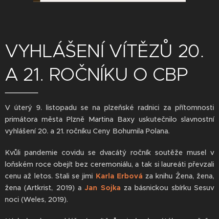
VYHLÁŠENÍ VÍTĚZŮ 20.
A 21. ROČNÍKU O CBP
V úterý 9. listopadu se na plzeňské radnici za přítomnosti
primátora města Plzně Martina Baxy uskutečnilo slavnostní
vyhlášení 20. a 21. ročníku Ceny Bohumila Polana.
Kvůli pandemie covidu se dvacátý ročník soutěže musel v
loňském roce obejít bez ceremoniálu, a tak si laureáti převzali
cenu až letos. Stali se jimi
Karla Erbová
za knihu Žena, žena,
žena (Artkrist, 2019) a
Jan Sojka
za básnickou sbírku Sesuv
noci (Weles, 2019).