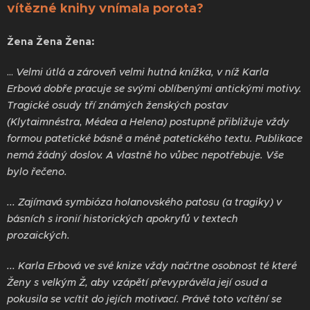
vítězné knihy vnímala porota?
Žena Žena Žena:
...
Velmi útlá a zároveň velmi hutná knížka, v níž Karla
Erbová
dobře pracuje se svými oblíbenými antickými motivy.
Tragické osudy tří známých ženských postav
(Klytaimnéstra, Médea a Helena) postupně přibližuje vždy
formou patetické básně a méně patetického textu. Publikace
nemá žádný doslov. A vlastně ho vůbec nepotřebuje. Vše
bylo řečeno.
... Zajímavá symbióza holanovského patosu (a tragiky) v
básních s ironií historických apokryfů v textech
prozaických.
... Karla Erbová ve své knize vždy načrtne osobnost té které
Ženy s velkým Ž, aby vzápětí převyprávěla její osud a
pokusila se vcítit do jejích motivací. Právě toto vcítění se