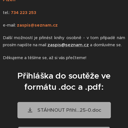
tel.:
734 223 253
e-mail:
zaspis@seznam.cz
Další možností je přinést knihy osobně - v tom případě nám
zaspis@seznam.cz
prosím napište na mail
a domluvíme se.
Děkujeme a těšíme se, až si vás přečteme!
Přihláška do soutěže ve
formátu .doc a .pdf:
STÁHNOUT Přihl...25-0.doc