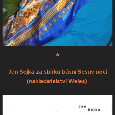
a
Jan Sojka za sbírku básní Sesuv noci
(nakladatelství Weles)