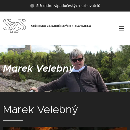
Středisko západočeských spisovatelů
SPISOVATELŮ
STŘEDISKO ZÁPADOČESKÝCH
Marek Velebný
Marek Velebný