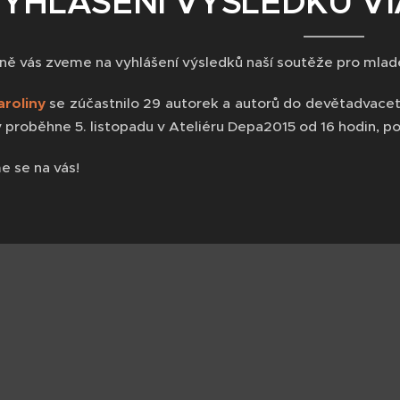
YHLÁŠENÍ VÝSLEDKŮ VI
ně vás zveme na vyhlášení výsledků naší soutěže pro mlad
aroliny
se zúčastnilo 29 autorek a autorů do devětadvaceti 
y proběhne 5. listopadu v Ateliéru Depa2015 od 16 hodin, 
e se na vás!