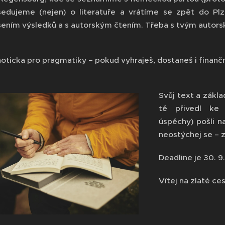
edujeme (nejen) o literatuře a vrátíme se zpět do Plz
šením výsledků a s autorským čtením. Třeba s tvým autor
noticka pro pragmatiky – pokud vyhraješ, dostaneš i finan
Svůj text a zákla
tě přivedl ke 
úspěchy) pošli 
neostýchej se – 
Deadline je 30. 
Vítej na zlaté ce