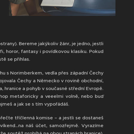
any). Bereme jakýkoliv žánr, je jedno, jestli
i, horor, fantasy i povídkovou klasiku. Pokud
tě se přihlas.
rahu s Norimberkem, vedla přes západní Čechy
Spojovala Čechy a Německo v rovině obchodní,
ita, hranice a pohyb v současné střední Evropě.
chop metaforicky a veeelmi volně, nebo buď
ojmeš a jak se s tím vypořádáš.
přečte tříčlenná komise – a jestli se dostaneš
ní víkend…na náš účet, samozřejmě. Vyrazíme
e soutěž probíhá na obou stranách hranice),