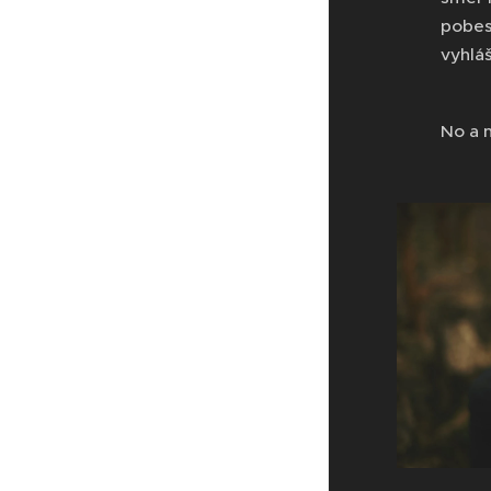
pobes
vyhlá
No a 