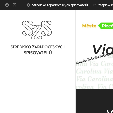
Středisko západočeských spisovatelů
zaspis@s
Via
STŘEDISKO ZÁPADOČESKÝCH
SPISOVATELŮ