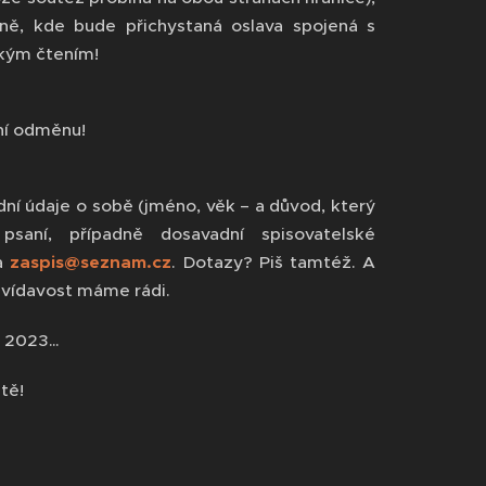
ně, kde bude přichystaná oslava spojená s
ským čtením!
ční odměnu!
dní údaje o sobě (jméno, věk – a důvod, který
psaní, případně dosavadní spisovatelské
na
zaspis@seznam.cz
. Dotazy? Piš tamtéž. A
zvídavost máme rádi.
9. 2023…
stě!