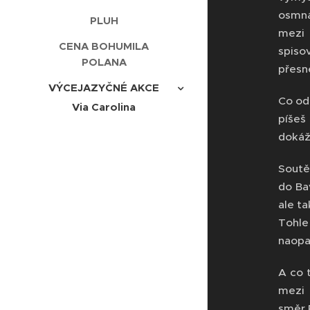
osmná
PLUH
mezi
CENA BOHUMILA
spiso
POLANA
přesně
VÝCEJAZYČNÉ AKCE
Co od
Via Carolina
píšeš
dokáže
Soutě
do Ba
ale ta
Tohle
naopak
A co t
mezi 
směr 