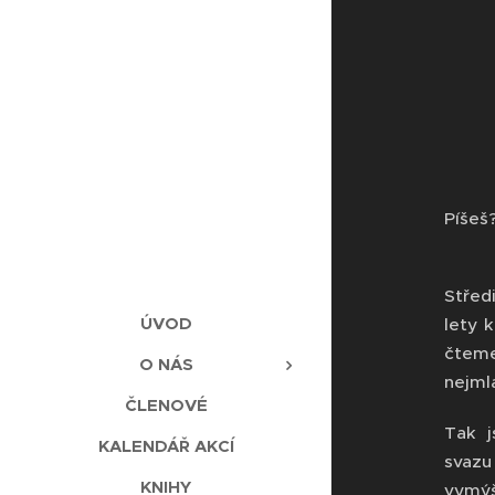
Píšeš
Středi
ÚVOD
lety 
čteme
O NÁS
nejml
ČLENOVÉ
Tak j
KALENDÁŘ AKCÍ
svazu
KNIHY
vymýš