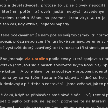
cti a devětadvaceti, protože to už se člověk nepočítá
 literární potěr, zároveň ještě nebývá zavedeným
vatelem (anebo žábou na prameni kreativity). A to je
 ten čas, kdy vznikají nejlepší nápady.
 tebe očekáváme? Že nám pošleš svůj text (max. tři normostr
 poezii, prózu nebo scénáře, grafické romány…bereme sci-f
š vystavět dobrý uzavřený text v rozsahu tří stránek, pros
ž se jmenuje
Via Carolina
podle cesty, která spojovala P
vorska (což jsou sídla našich spisovatelských komunit). 
ké kulturní. A to je hlavní téma soutěže – propojení, ident
 téma by se ve tvém textu mělo objevit, klidně se ho 
 doslovný a piš třeba o cestování – jsme zvědaví, jak to p
ě čeká, když se přihlásíš? Samé skvělé věci! Tvůj text si 
pět z jejího pohledu nejlepších, pozveme tě na literár
Regensburg, kde se seznámíme s německou partou (protož