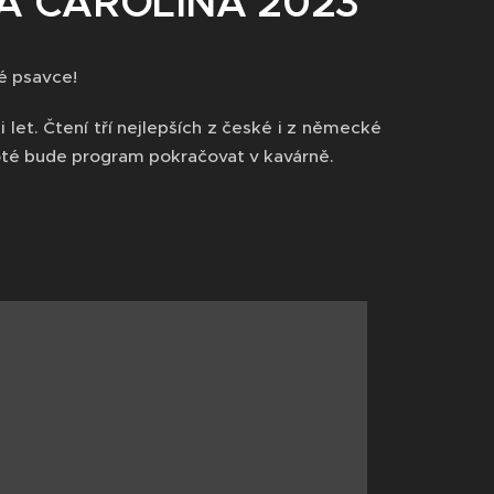
A CAROLINA 2023
é psavce!
let. Čtení tří nejlepších z české i z německé
poté bude program pokračovat v kavárně.