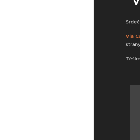
V
Srdeč
Via C
stran
Těším