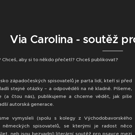
Via Carolina - soutěž p
? Chceš, aby si to někdo přečetl? Chceš publikovat?
sko západočeských spisovatelů je parta lidí, kteří si před
kladli stejné otázky – a odpověděli na ně kladně. Píšeme,
 (a čtou nás), publikujeme a chceme vědět, jak píše
adší autorská generace.
sme vymysleli (spolu s kolegy z Východobavorského
 německých spisovatelů, se kterými je radost něco
let, neb jsou bezvadní) literární soutěž pro psavce mezi