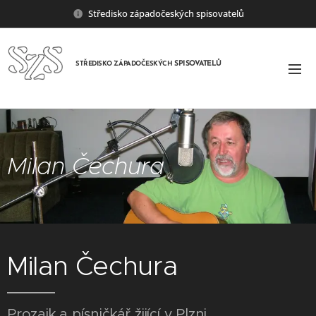
Středisko západočeských spisovatelů
SPISOVATELŮ
STŘEDISKO ZÁPADOČESKÝCH
Milan Čechura
Milan Čechura
Prozaik a písničkář žijící v Plzni.