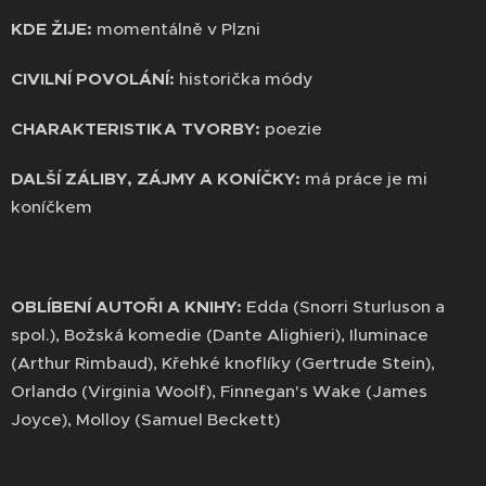
KDE ŽIJE:
momentálně v Plzni
CIVILNÍ POVOLÁNÍ:
historička módy
CHARAKTERISTIKA TVORBY:
poezie
DALŠÍ ZÁLIBY, ZÁJMY A KONÍČKY:
má práce je mi
koníčkem
OBLÍBENÍ AUTOŘI A KNIHY:
Edda (Snorri Sturluson a
spol.), Božská komedie (Dante Alighieri), Iluminace
(Arthur Rimbaud), Křehké knoflíky (Gertrude Stein),
Orlando (Virginia Woolf), Finnegan's Wake (James
Joyce), Molloy (Samuel Beckett)