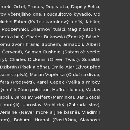
ek, Ortel, Proces, Dopis otci, Dopisy Felici,
rov včerejšího dne, Foucaultovo kyvadlo, Od
 Michel Faber (Kvítek karmínový a bílý, Jablko;
, Podzemníci, Dharmoví tuláci, Mag & Satori v
odrá a bílá), Charles Bukowski (Ženský, Básně,
omu zvoní hrana; Sbohem, armádo!), Albert
 Červená), Salman Rushdie (Satanské verše;
), Charles Dickens (Oliver Twist), Sun´alláh
žibrán (Písek a pěna), Émile Ajar (Život před
ásník zpívá), Martin Vopěnka (O duši a dívce,
efara (Podsvětí), Karel Čapek (Válka s mloky,
h čili Zóon politikon, Hořké slunce), Václav
spol.), Jaroslav Seifert (Maminka), Jan Skácel
í motýli), Jaroslav Vrchlický (Zahrada slov),
 Verlaine (Never more a jiné básně), Vladimir
em), Bohumil Hrabal (Postřižiny, Slavnosti