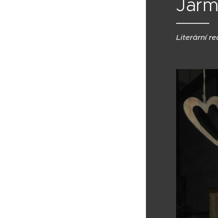
Jarm
Literární re