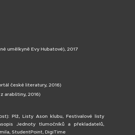
mné umělkyně Evy Hubatové), 2017
rtál české literatury, 2016)
z arabštiny, 2016)
): Plž, Listy Ason klubu, Festivalové listy
asopis Jednoty tlumočníků a překladatelů,
tomila, StudentPoint, DigiTime