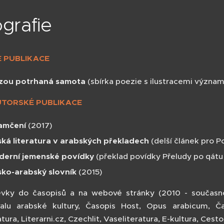
ografie
 PUBLIKACE
zou potrhaná samota
(sbírka poezie s ilustracemi význa
TORSKÉ PUBLIKACE
amčení
(2017)
ká literatura v arabských překladech
(delší článek pro Po
derní jemenské povídky
(překlad povídky Přeludy po qátu 
sko-arabský slovník
(2015)
ěvky do časopisů a na webové stránky (2010 - současnost
valu arabské kultury, Časopis Host, Opus arabicum, Č
atura, Literarni.cz, Czechlit, Vaseliteratura, E-kultura, Ces