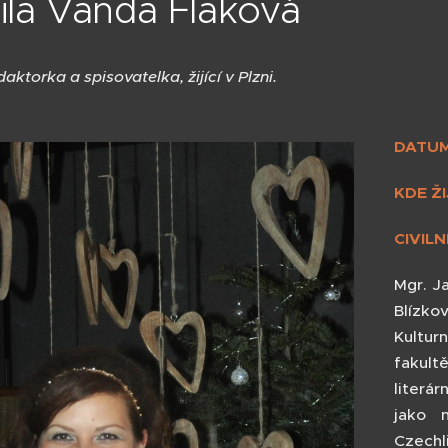
ila Vanda Flaková
daktorka a spisovatelka, žijící v Plzni.
DATUM
KDE ŽI
CIVILN
Mgr. J
Blízko
Kultur
fakultě
literár
jako n
Czechl