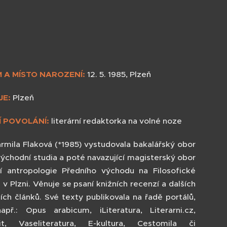
 A MÍSTO NAROZENÍ:
12. 5. 1985, Plzeň
JE:
Plzeň
Í POVOLÁNÍ:
literární redaktorka na volné noze
armila Flaková (*1985) vystudovala bakalářský obor
východní studia a poté navazující magisterský obor
ní antropologie Předního východu na Filosofické
 v Plzni. Věnuje se psaní knižních recenzí a dalších
ních článků. Své texty publikovala na řadě portálů,
apř.: Opus arabicum, iLiteratura, Literarni.cz,
it, Vaseliteratura, E-kultura, Cestomila či