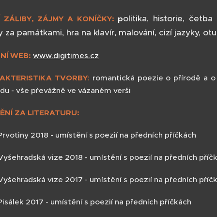
olitika, historie, čet
Í ZÁLIBY, ZÁJMY A KONÍČKY:
p
y za památkami, hra na klavír, malování, cizí jazyky, otuž
NÍ WEB:
www.digitimes.cz
AKTERISTIKA TVORBY
:
romantická poezie o přírodě a o
du - vše převážně ve vázaném verši
ĚNÍ ZA LITERATURU:
rvotiny 2018 - umístění s poezií na předních příčkách
Vyšehradská vize 2018 - umístění s poezií na předních příč
Vyšehradská vize 2017 - umístění s poezií na předních příč
isálek 2017 - umístění s poezií na předních příčkách