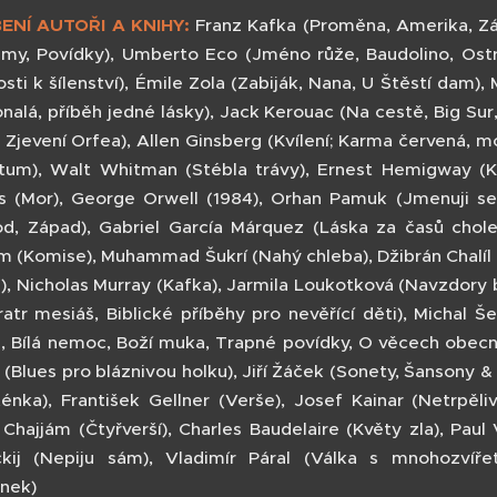
BENÍ AUTOŘI A KNIHY:
Franz Kafka (Proměna, Amerika, Zám
smy, Povídky), Umberto Eco (Jméno růže, Baudolino, Ost
sti k šílenství), Émile Zola (Zabiják, Nana, U Štěstí dam),
nalá, příběh jedné lásky), Jack Kerouac (Na cestě, Big Sur
, Zjevení Orfea), Allen Ginsberg (Kvílení; Karma červená, m
tum), Walt Whitman (Stébla trávy), Ernest Hemigway (K
 (Mor), George Orwell (1984), Orhan Pamuk (Jmenuji se
d, Západ), Gabriel García Márquez (Láska za časů cholery
im (Komise), Muhammad Šukrí (Nahý chleba), Džibrán Chalíl D
), Nicholas Murray (Kafka), Jarmila Loukotková (Navzdory b
ratr mesiáš, Biblické příběhy pro nevěřící děti), Michal Š
, Bílá nemoc, Boží muka, Trapné povídky, O věcech obecnýc
(Blues pro bláznivou holku), Jiří Žáček (Sonety, Šansony & 
énka), František Gellner (Verše), Josef Kainar (Netrpěliv
Chajjám (Čtyřverší), Charles Baudelaire (Květy zla), Paul
kij (Nepiju sám), Vladimír Páral (Válka s mnohozvířet
enek)