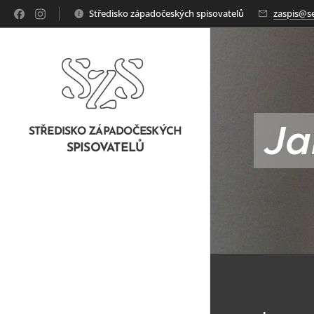
Středisko západočeských spisovatelů
zaspis@s
Ja
STŘEDISKO ZÁPADOČESKÝCH
SPISOVATELŮ