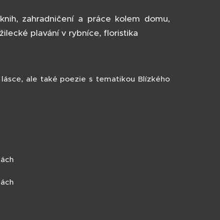
ba knih, zahradničení a práce kolem domu,
ilecké plavání v rybníce, floristika
 lásce, ale také poezie s tematikou Blízkého
kách
kách