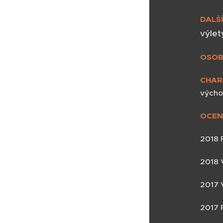
DALŠ
výlet
OSOB
CHAR
výcho
OCEN
2018 P
2018 
2017 
2017 P