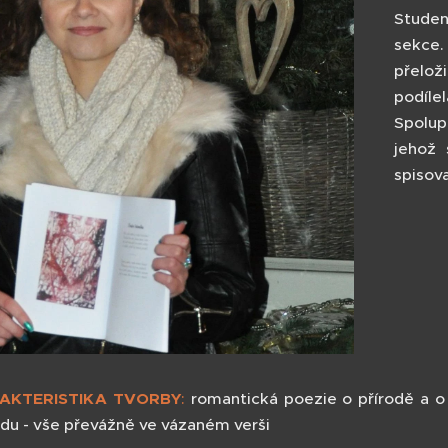
Studen
sekce.
přelož
podíle
Spolup
jehož 
spisova
AKTERISTIKA TVORBY
:
romantická poezie o přírodě a o 
du - vše převážně ve vázaném verši