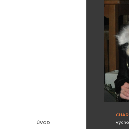
CHAR
výcho
ÚVOD