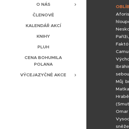
O NÁS
OBLÍ
Afori
ČLENOVÉ
hloupo
KALENDÁŘ AKCÍ
Nesko
KNIHY
Paříži
Faktó
PLUH
Camus
CENA BOHUMILA
Výcho
POLANA
Ibráh
sebou
VÝCEJAZYČNÉ AKCE
Můj b
Matka
Hrabě 
(Smut
Omar 
Vysoc
sněž