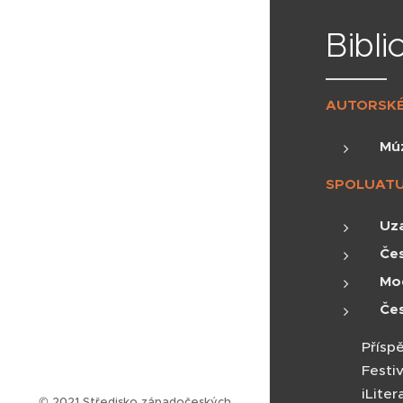
Bibli
AUTORSKÉ
Mú
SPOLUATU
Uz
Čes
Mo
Če
Přísp
Festi
iLiter
© 2021 Středisko západočeských