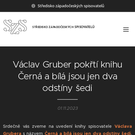
Středisko západočeských spisovatelů
SPISOVATELŮ
STŘEDISKO ZÁPADOČESKÝCH
Václav Gruber pokřtí knihu
Černá a bílá jsou jen dva
odstíny šedi
01.11.2023
Srdečně vás zveme na uvedení knihy spisovatele
Václava
Grubera
s názvem
Černá a bílá jsou jen dva odstíny šedi
.